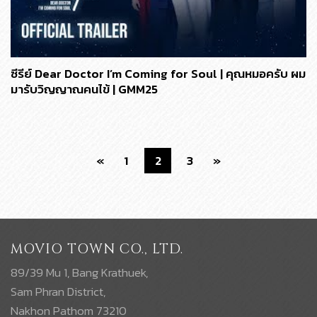
ซีรีย์ Dear Doctor I’m Coming for Soul | คุณหมอครับ ผม
มารับวิญญาณคนไข้ | GMM25
«
1
2
3
»
MOVIO TOWN CO., LTD.
89/39 Mu 1, Bang Krathuek,
Sam Phran District,
Nakhon Pathom 73210