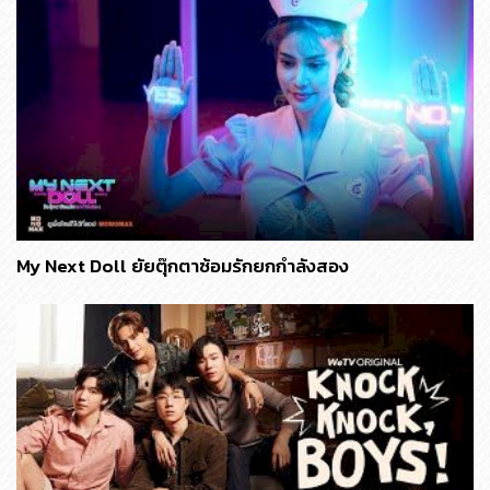
My Next Doll ยัยตุ๊กตาซ้อมรักยกกำลังสอง