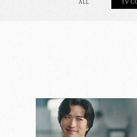
ALL
TV C