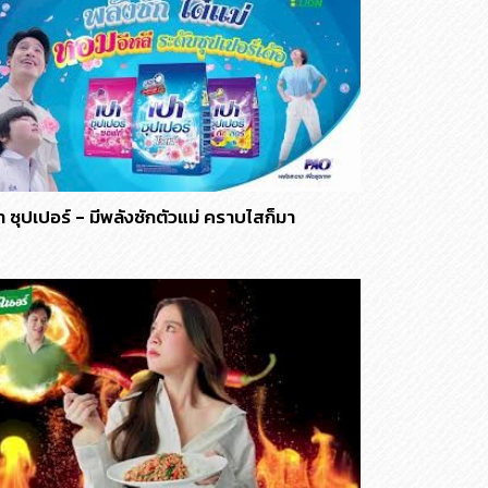
า ซุปเปอร์ - มีพลังซักตัวแม่ คราบไสก็มา