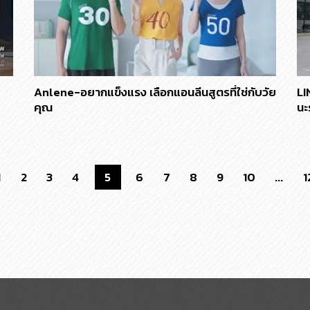
Anlene-อยากแข็งแรง เลือกแอนลีนสูตรที่ใช่กับวัย
LI
คุณ
นะร
1
2
3
4
5
6
7
8
9
10
...
1