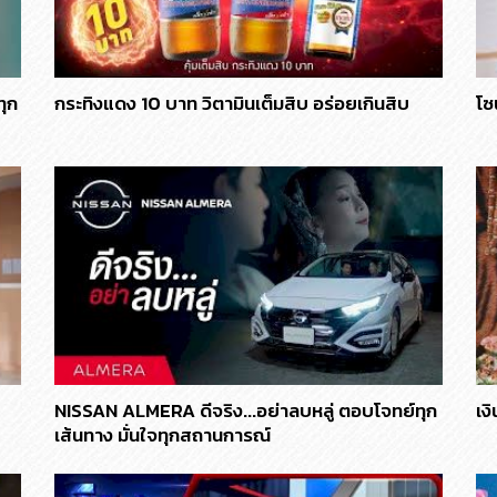
ทุก
กระทิงแดง 10 บาท วิตามินเต็มสิบ อร่อยเกินสิบ
โซ
NISSAN ALMERA ดีจริง...อย่าลบหลู่ ตอบโจทย์ทุก
เง
เส้นทาง มั่นใจทุกสถานการณ์