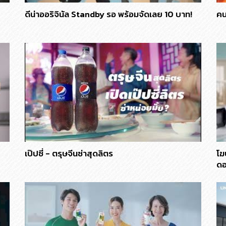
ดีน่าออริจินัล Standby รอ พร้อมจัดเลย 10 บาท!
คน
เป๊ปซี่ - ตรุษจีนซ่าสุดลิตร
โฆ
ดอ