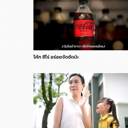
โค้ก ซีโร่ อร่อยจัดชัดป่ะ